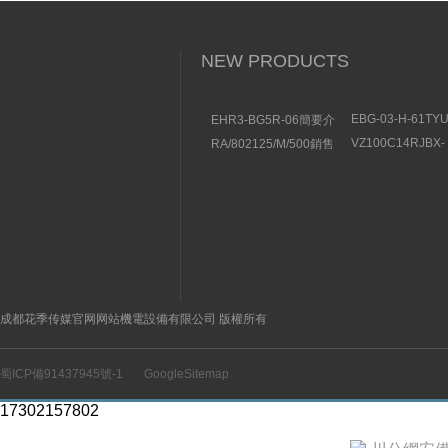
NEW PRODUCTS
EBG-03-H-61TY
EHR3-BG5R-06簡要介
液壓控製閥的特征
紹豐興TOYOOKI比例溢
VZ100C14RJBX-
RA/802125/M/500銷售
流閥
10DAIKIN大金
NORGREN諾冠型材氣
泵安裝位置
缸
成都花季传媒官网网站機電設備有限公司 版權所有
蜀ICP備91437945號-1
GoogleSitemap
17302157802