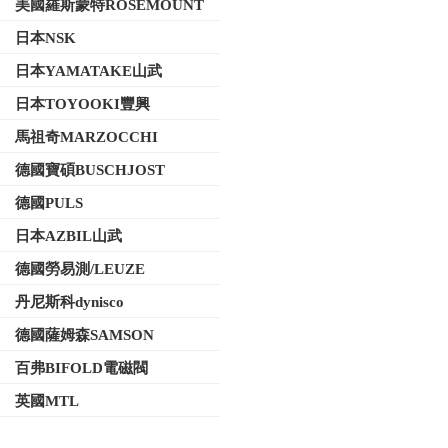
美國羅斯蒙特ROSEMOUNT
日本NSK
日本YAMATAKE山武
日本TOYOOKI豐興
馬祖奇MARZOCCHI
德國寶碩BUSCHJOST
德國PULS
日本AZBIL山武
德國勞易測/LEUZE
丹尼斯科dynisco
德國薩姆森SAMSON
百弗BIFOLD電磁閥
英國MTL