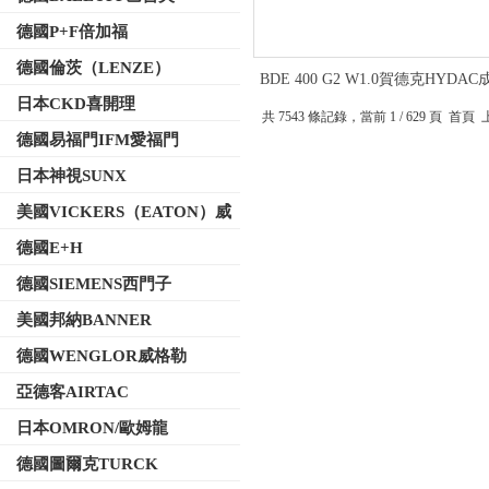
德國P+F倍加福
德國倫茨（LENZE）
BDE 400 G2 W1.0賀德克HYDA
濾器工作距離
日本CKD喜開理
共 7543 條記錄，當前 1 / 629 頁 首
德國易福門IFM愛福門
日本神視SUNX
美國VICKERS（EATON）威
格士
德國E+H
德國SIEMENS西門子
美國邦納BANNER
德國WENGLOR威格勒
亞德客AIRTAC
日本OMRON/歐姆龍
德國圖爾克TURCK