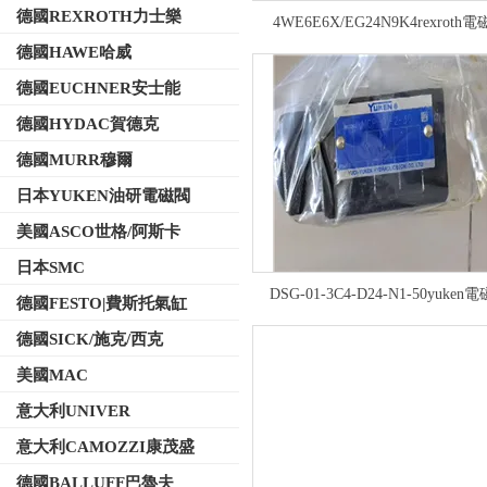
德國REXROTH力士樂
4WE6E6X/EG24N9K4rexroth
德國HAWE哈威
德國EUCHNER安士能
德國HYDAC賀德克
德國MURR穆爾
日本YUKEN油研電磁閥
美國ASCO世格/阿斯卡
日本SMC
DSG-01-3C4-D24-N1-50yuken
德國FESTO|費斯托氣缸
德國SICK/施克/西克
美國MAC
意大利UNIVER
意大利CAMOZZI康茂盛
德國BALLUFF巴魯夫