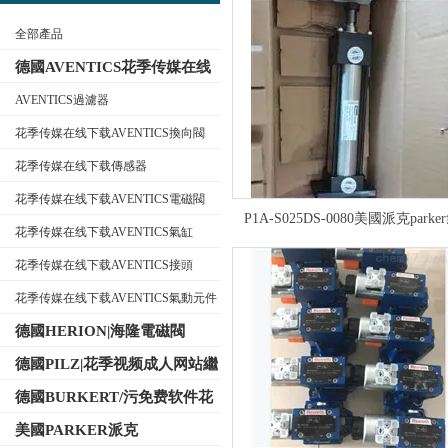
全部產品
德國AVENTICS花季传媒在线
下载
AVENTICS過濾器
花季传媒在线下载AVENTICS換向閥
公司名稱
花季传媒在线下载傳感器
花季传媒在线下载AVENTICS電磁閥
P1A-S025DS-0080美國派克park
花季传媒在线下载AVENTICS氣缸
花季传媒在线下载AVENTICS接頭
花季传媒在线下载AVENTICS氣動元件
德國HERION|海隆電磁閥
德國PILZ|花季视频成人网站繼
電器
德國BURKERT/污免费软件花
季传媒電磁閥
美國PARKER派克