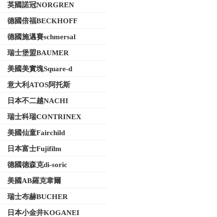
英國諾冠NORGREN
德國倍福BECKHOFF
德國施邁賽schmersal
瑞士堡盟BAUMER
美國美實塊Square-d
意大利ATOS阿托斯
日本不二越NACHI
瑞士科瑞CONTRINEX
美國仙童Fairchild
日本富士Fujifilm
德國德森克di-soric
美國AB羅克韋爾
瑞士布赫BUCHER
日本小金井KOGANEI