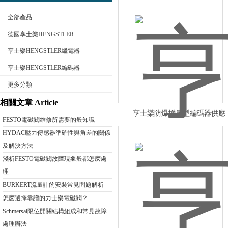
全部產品
德國享士樂HENGSTLER
享士樂HENGSTLER繼電器
享士樂HENGSTLER編碼器
公司名稱
更多分類
相關文章 Article
亨士樂防爆增量型編碼器供應
FESTO電磁閥維修所需要的般知識
HENGSTLER工業防爆增量編
HYDAC壓力傳感器準確性與角差的關係
及解決方法
淺析FESTO電磁閥故障現象般都怎麽處
理
BURKERT流量計的安裝常見問題解析
怎麽選擇靠譜的力士樂電磁閥？
Schmersal限位開關結構組成和常見故障
處理辦法