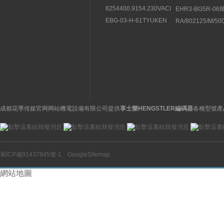
8254400.9154.230VACBUSCHJOST
EHR3-BG5R-0
直動式電磁閥結構分析
紹豐興TOYOOKI
EBG-03-H-61TYUKEN
RA/802125/M/5
流閥
液壓控製閥的特征
NORGREN諾冠
缸
成都花季传媒官网网站機電設備有限公司提供
享士樂HENGSTLER編碼器
各種型號產
蜀ICP備91437945號-1
GoogleSitemap
網站地圖