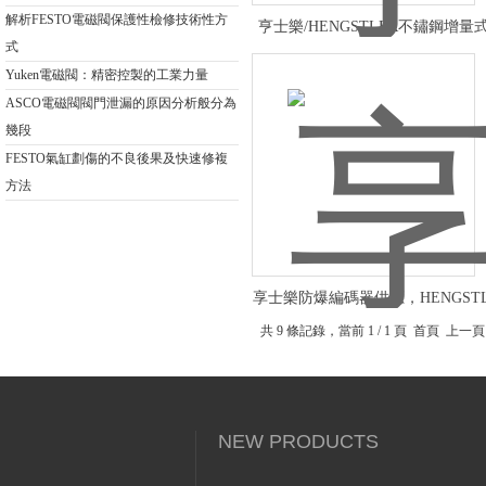
解析FESTO電磁閥保護性檢修技術性方
亨士樂/HENGSTLER不鏽鋼增量
式
器防腐蝕
Yuken電磁閥：精密控製的工業力量
ASCO電磁閥閥門泄漏的原因分析般分為
幾段
FESTO氣缸劃傷的不良後果及快速修複
方法
享士樂防爆編碼器供應，HENGST
爆增量編碼器
共 9 條記錄，當前 1 / 1 頁 首頁
NEW PRODUCTS