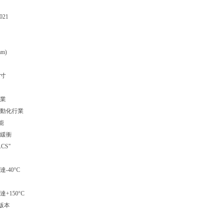
021
m)
寸
業
動化行業
能
緩衝
CS"
-40°C
+150°C
巴版本