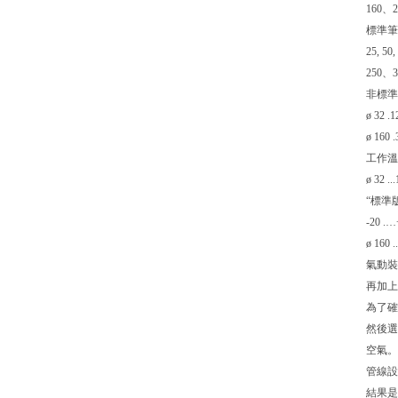
160
標準筆劃
25, 50,
250、
非標準筆劃
ø 32
ø 16
工作溫度
ø 32 .
“標準
-20 .
ø 160 
氣動裝
再加上
為了確
然後選
空氣
管線設備
結果是