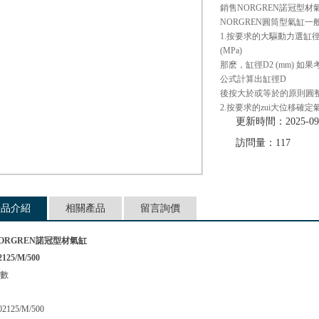
銷售NORGREN諾冠型材
NORGREN圓筒型氣缸一
1.按要求的大驅動力選缸徑假
(MPa)
那麽，缸徑D2 (mm)
公式計算出缸徑D
後按大於或等於的原則圓整為
2.按要求的zui大位移
更新時間：2025-09
訪問量：117
產品介紹
相關產品
留言詢價
ORGREN諾冠型材氣缸
2125/M/500
數
02125/M/500