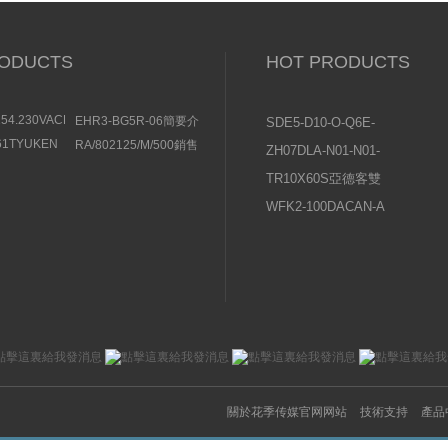
ODUCTS
HOT PRODUCTS
154.230VACBUSCHJOST
EHR3-BG5R-06簡要介
SDE5-D10-O-Q6E-
閥結構分析
紹豐興TOYOOKI比例溢
P-KFESTO費斯托壓
-61TYUKEN
RA/802125/M/500銷售
ZH07DLA-N01-N01-
流閥
的特征
NORGREN諾冠型材氣
力傳感器操作說明
N01日本SMC真空發
TR10X60S亞德客雙
缸
生器使用說明書
軸氣缸常見問題及原
WFK2-100DACAN-A
因分析
喜開理CKD流量傳感
器設置說明及注意事
項
關於花季传媒官网网站
技術支持
產品