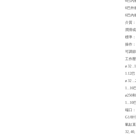
6巴內衝程
6巴外衝程
6巴內衝程
介質
潤滑或
標準
操作
可調節
工作壓力
ø 32
1.12
ø 32
1...
ø25
1...
端口：
G1/8
氣缸直徑
32, 40,