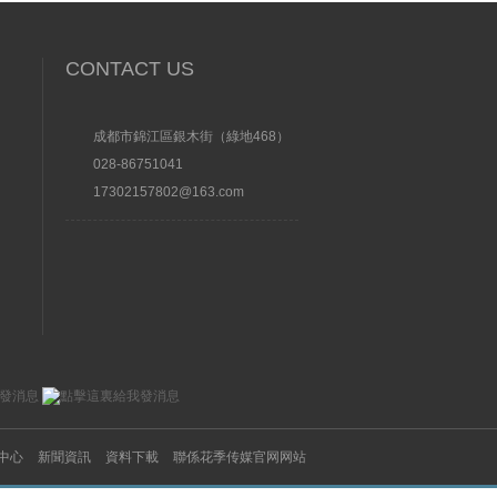
CONTACT US
成都市錦江區銀木街（綠地468）
028-86751041
17302157802@163.com
中心
新聞資訊
資料下載
聯係花季传媒官网网站