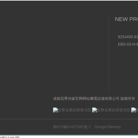
NEW PR
8254400.9
直動式電磁
EBG-03-H
液壓控製閥
成都花季传媒官网网站機電設備有限公司 版權所有
蜀ICP備91437945號-1
GoogleSitemap