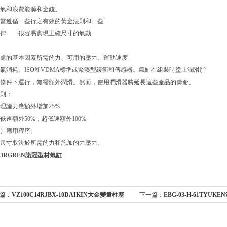
氣和浪費能源和金錢。
，當遵循一些行之有效的黃金法則和一些
律——很容易實現正確尺寸的氣動
的基本因素所需的力、可用的壓力、運動速度
氣消耗。ISO和VDMA標準或緊湊型緩衝和傳感器。氣缸在組裝時塗上潤滑脂
件下運行，無需額外潤滑。然而，使用潤滑器將延長這些產品的壽命。
：
理論力應額外增加25%
，低速額外50%，超低速額外100%
）應用程序。
尺寸取決於所需的力和施加的力壓力。
ORGREN諾冠型材氣缸
：
VZ100C14RJBX-10DAIKIN大金變量柱塞
下一篇：
EBG-03-H-61TYU
裝位置