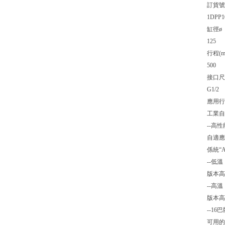
訂貨號
1DPP1
缸徑ø
125
行程(m
500
接口尺
G1/2
應用行
工業自
--高性
自適應
係統“A
--低溫
版本高達
--高溫
版本高達
--16
可用的