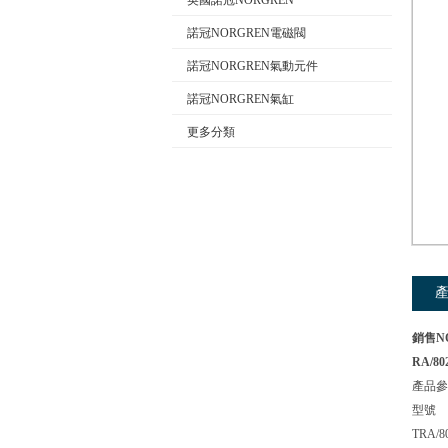
英國諾冠NORGREN
諾冠NORGREN電磁閥
諾冠NORGREN氣動元件
公司名稱
諾冠NORGREN氣缸
更多分類
銷售N
RA/80
產品參
型號
TRA/8