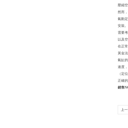
壓縮空
然而
氣動定
安裝。
需要考慮
以及空
在正常條
黃金法則
氣缸的
速度
（定位
正確的
銷售N
上一篇
泵安