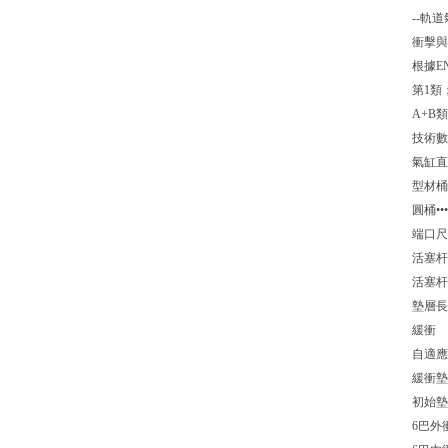
--軌
衝擊與
根據EN
第1類
A+B類
技術數
氣缸直徑（
型材桶•
圓桶••••
端口尺寸G1
活塞杆直徑
活塞杆螺紋M
墊層長度（
緩衝
自適應緩
緩衝墊
初始墊層體
6巴外衝程