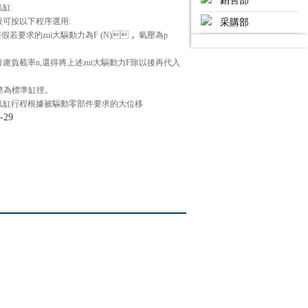
銷售部
氣缸
般可按以下程序選用:
采購部
若要求的zui大驅動力為F (N)， 氣壓為p
 如果考慮負載率n,還得將上述zui大驅動力F除以後再代入
標準缸徑。
確定氣缸行程根據被驅動零部件要求的大位移
-29