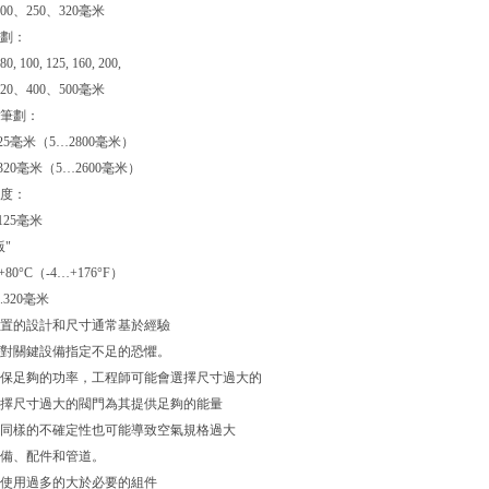
、200、250、320毫米
：
 80, 100, 125, 160, 200,
320、400、500毫米
：
 .125毫米（5…2800毫米）
0 .320毫米（5…2600毫米）
：
..125毫米
版"
…+80°C（-4…+176°F）
...320毫米
置的設計和尺寸通常基於經驗
對關鍵設備指定不足的恐懼。
保足夠的功率，工程師可能會選擇尺寸過大的
擇尺寸過大的閥門為其提供足夠的能量
。同樣的不確定性也可能導致空氣規格過大
、配件和管道。
使用過多的大於必要的組件