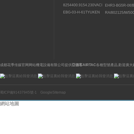
8254400.9154.230VACBUSCHJOST
EHR3-BG5R-0
直動式電磁閥結構分析
紹豐興TOYOOKI
EBG-03-H-61TYUKEN
RA/802125/M/5
流閥
液壓控製閥的特征
NORGREN諾冠
缸
成都花季传媒官网网站機電設備有限公司提供
亞德客AIRTAC
各種型號產品,歡迎廣大
蜀ICP備91437945號-1
GoogleSitemap
網站地圖