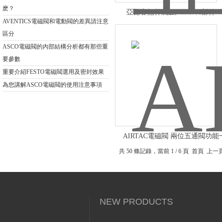
麽？
亞德客無杆氣缸,AIRTAC部件
AVENTICS電磁閥和電動閥的差異請注意
區分
ASCO電磁閥的內部結構分析都有那些重
要參數
重要介紹FESTO電磁閥選用及密封效果
為您講解ASCO電磁閥的使用注意事項
AIRTAC電磁閥 兩位五通閥功能
共 50 條記錄，當前 1 / 6 頁 首頁 上
NEW PRODUCTS