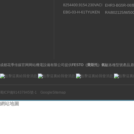
8254400.9154.230VACBUSCHJOST
EHR3-BG5R-0
直動式電磁閥結構分析
紹豐興TOYOOKI
EBG-03-H-61TYUKEN
RA/802125/M/5
流閥
液壓控製閥的特征
NORGREN諾冠
缸
成都花季传媒官网网站機電設備有限公司提供
FESTO（費斯托）氣缸
各種型號產品,
蜀ICP備91437945號-1
GoogleSitemap
網站地圖