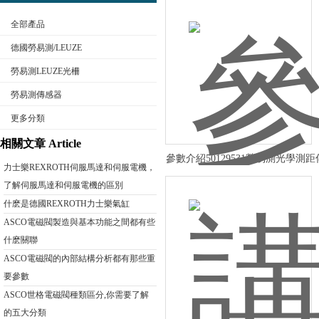
全部產品
德國勞易測/LEUZE
勞易測LEUZE光柵
勞易測傳感器
公司名稱
更多分類
相關文章 Article
參數介紹50129531勞易測光學測
力士樂REXROTH伺服馬達和伺服電機，
了解伺服馬達和伺服電機的區別
什麽是德國REXROTH力士樂氣缸
ASCO電磁閥製造與基本功能之間都有些
什麽關聯
ASCO電磁閥的內部結構分析都有那些重
要參數
ASCO世格電磁閥種類區分,你需要了解
的五大分類