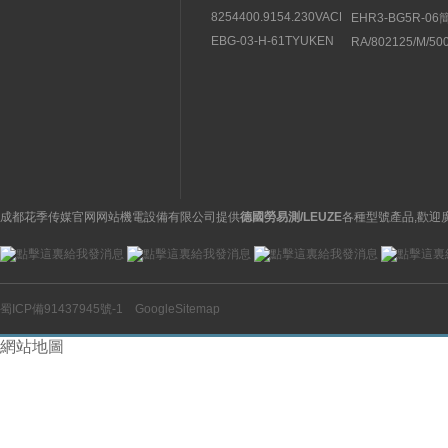
8254400.9154.230VACBUSCHJOST
EHR3-BG5R-0
直動式電磁閥結構分析
紹豐興TOYOOKI
EBG-03-H-61TYUKEN
RA/802125/M/5
流閥
液壓控製閥的特征
NORGREN諾冠
缸
成都花季传媒官网网站機電設備有限公司提供
德國勞易測/LEUZE
各種型號產品,歡迎
蜀ICP備91437945號-1
GoogleSitemap
網站地圖