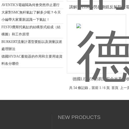
AVENTICS電磁閥為何會突然停止運行
講解50133645勞易測鏡反射型光
大家對SMC無杆氣缸了解多少呢？今天
小編帶大家重新認識一下氣缸！
FESTO費斯托氣缸的結構形式組成（結
構圖）和工作原理
BURKERT流量計選型要點以及測量誤差
處理辦法
德國HYDAC蓄能器的作用和主要用途資
料各分哪些
德國LEUZE勞易測安全光幕接
共 54 條記錄，當前 1 / 6 頁 首頁 上
NEW PRODUCTS