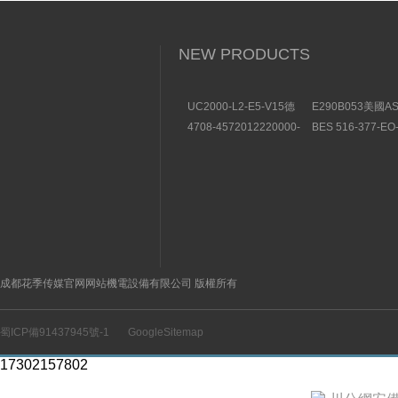
NEW PRODUCTS
UC2000-L2-E5-V15德
E290B053美國A
國P+F倍加福超聲波傳感
斯卡氣控式角座閥2
4708-4572012220000-
BES 516-377-EO
器功能
列
000000德國薩姆森
PU-10BALLUF
SAMSON壓力調節器的
關產品示意圖
描述
成都花季传媒官网网站機電設備有限公司 版權所有
蜀ICP備91437945號-1
GoogleSitemap
17302157802