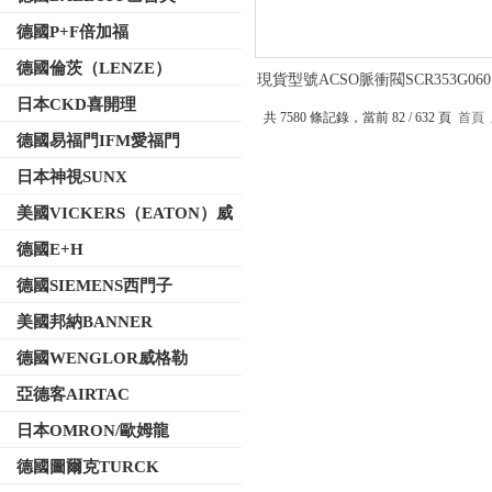
德國P+F倍加福
德國倫茨（LENZE）
現貨型號ACSO脈衝閥SCR353G060 
日本CKD喜開理
共 7580 條記錄，當前 82 / 632 頁
首頁
德國易福門IFM愛福門
日本神視SUNX
美國VICKERS（EATON）威
格士
德國E+H
德國SIEMENS西門子
美國邦納BANNER
德國WENGLOR威格勒
亞德客AIRTAC
日本OMRON/歐姆龍
德國圖爾克TURCK