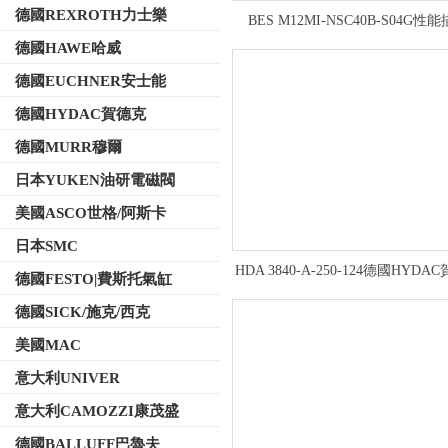
德國REXROTH力士樂
BES M12MI-NSC40B-S04G性
BALLUFF傳感器 電感式標準
德國HAWE哈威
德國EUCHNER安士能
德國HYDAC賀德克
德國MURR穆爾
日本YUKEN油研電磁閥
美國ASCO世格/阿斯卡
日本SMC
HDA 3840-A-250-124德國HYDA
德國FESTO|費斯托氣缸
壓力傳感器使用範圍
德國SICK/施克/西克
美國MAC
意大利UNIVER
意大利CAMOZZI康茂盛
德國BALLUFF巴魯夫