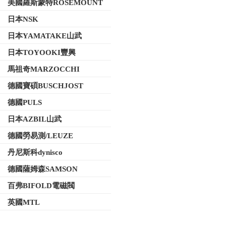
美國羅斯蒙特ROSEMOUNT
日本NSK
日本YAMATAKE山武
日本TOYOOKI豐興
馬祖奇MARZOCCHI
德國寶碩BUSCHJOST
德國PULS
日本AZBIL山武
德國勞易測/LEUZE
丹尼斯科dynisco
德國薩姆森SAMSON
百弗BIFOLD電磁閥
英國MTL