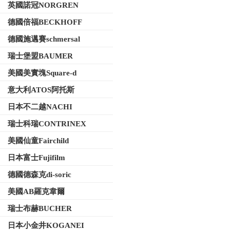
英國諾冠NORGREN
德國倍福BECKHOFF
德國施邁賽schmersal
瑞士堡盟BAUMER
美國美實塊Square-d
意大利ATOS阿托斯
日本不二越NACHI
瑞士科瑞CONTRINEX
美國仙童Fairchild
日本富士Fujifilm
德國德森克di-soric
美國AB羅克韋爾
瑞士布赫BUCHER
日本小金井KOGANEI