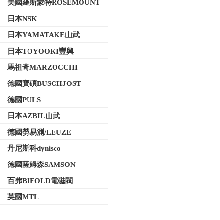
美國羅斯蒙特ROSEMOUNT
日本NSK
日本YAMATAKE山武
日本TOYOOKI豐興
馬祖奇MARZOCCHI
德國寶碩BUSCHJOST
德國PULS
日本AZBIL山武
德國勞易測/LEUZE
丹尼斯科dynisco
德國薩姆森SAMSON
百弗BIFOLD電磁閥
英國MTL