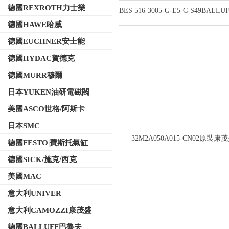
德國REXROTH力士樂
BES 516-3005-G-E5-C-S49BALL
式接近開關,巴魯夫效果圖
德國HAWE哈威
德國EUCHNER安士能
德國HYDAC賀德克
德國MURR穆爾
日本YUKEN油研電磁閥
美國ASCO世格/阿斯卡
日本SMC
32M2A050A015-CN02原裝康
德國FESTO|費斯托氣缸
CAMOZZI氣缸安裝位置
德國SICK/施克/西克
美國MAC
意大利UNIVER
意大利CAMOZZI康茂盛
德國BALLUFF巴魯夫