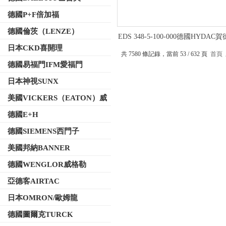
德國P+F倍加福
德國倫茨（LENZE）
EDS 348-5-100-000德國HYDAC
子壓力傳感器
日本CKD喜開理
共 7580 條記錄，當前 53 / 632 頁
首頁
德國易福門IFM愛福門
日本神視SUNX
美國VICKERS（EATON）威
格士
德國E+H
德國SIEMENS西門子
美國邦納BANNER
德國WENGLOR威格勒
亞德客AIRTAC
日本OMRON/歐姆龍
德國圖爾克TURCK