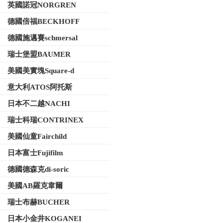
英國諾冠NORGREN
德國倍福BECKHOFF
德國施邁賽schmersal
瑞士堡盟BAUMER
美國美實塊Square-d
意大利ATOS阿托斯
日本不二越NACHI
瑞士科瑞CONTRINEX
美國仙童Fairchild
日本富士Fujifilm
德國德森克di-soric
美國AB羅克韋爾
瑞士布赫BUCHER
日本小金井KOGANEI