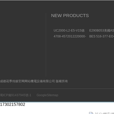
NEW PRODUCTS
UC2000-L2-E5-V15德
E290B053美國A
國P+F倍加福超聲波傳感
斯卡氣控式角座閥2
4708-4572012220000-
BES 516-377-EO
器功能
列
000000德國薩姆森
PU-10BALLUF
SAMSON壓力調節器的
關產品示意圖
描述
成都花季传媒官网网站機電設備有限公司 版權所有
蜀ICP備91437945號-1
GoogleSitemap
17302157802