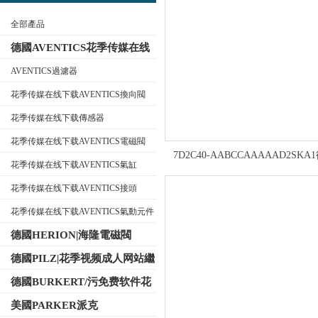
全部產品
德國AVENTICS花季传媒在线
下载
AVENTICS過濾器
花季传媒在线下载AVENTICS換向閥
公司名稱
花季传媒在线下载傳感器
花季传媒在线下载AVENTICS電磁閥
7D2C40-AABCCAAAAAD2SKA
花季传媒在线下载AVENTICS氣缸
E+H恩德斯豪斯渦街流量計
花季传媒在线下载AVENTICS接頭
花季传媒在线下载AVENTICS氣動元件
德國HERION|海隆電磁閥
德國PILZ|花季视频成人网站繼
電器
德國BURKERT/污免费软件花
季传媒電磁閥
美國PARKER派克