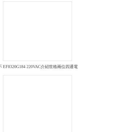
不
EF8320G184 220VAC介紹世格兩位四通電
磁閥工作距離