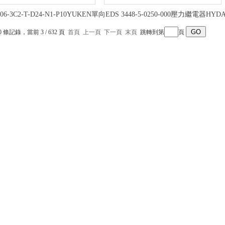
06-3C2-T-D24-N1-P10YUKEN單向
EDS 3448-5-0250-000壓力繼電器HYD
減壓閥尺寸結構圖
賀德克選購條件
0 條記錄，當前 3 / 632 頁
首頁
上一頁
下一頁
末頁
跳轉到第
頁