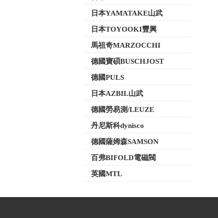
日本YAMATAKE山武
日本TOYOOKI豐興
馬祖奇MARZOCCHI
德國寶碩BUSCHJOST
德國PULS
日本AZBIL山武
德國勞易測/LEUZE
丹尼斯科dynisco
德國薩姆森SAMSON
百弗BIFOLD電磁閥
英國MTL