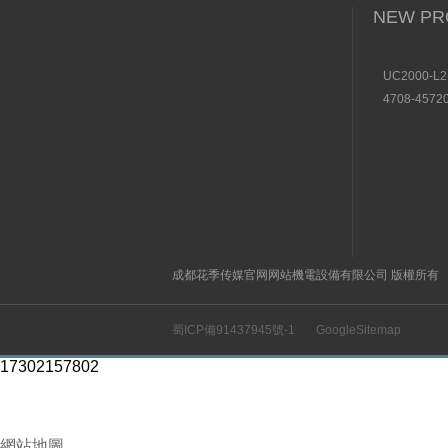
NEW PR
UC2000-L2
國P+F倍加
4708-4572
器功能
000000德
SAMSON
描述
成都花季传媒官网网站機電設備有限公司 版權所有
蜀ICP備91437945號-1
GoogleSitemap
17302157802
網站地圖