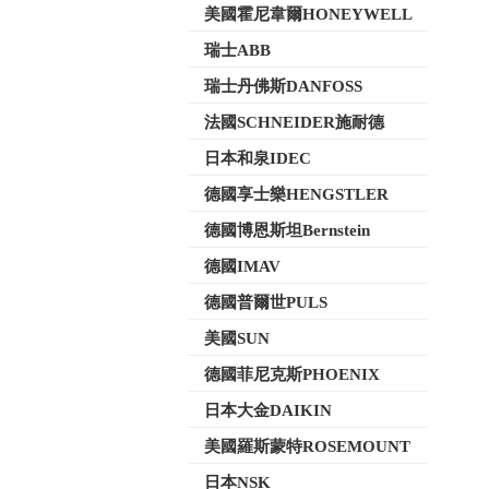
美國霍尼韋爾HONEYWELL
瑞士ABB
瑞士丹佛斯DANFOSS
法國SCHNEIDER施耐德
日本和泉IDEC
德國享士樂HENGSTLER
德國博恩斯坦Bernstein
德國IMAV
德國普爾世PULS
美國SUN
德國菲尼克斯PHOENIX
日本大金DAIKIN
美國羅斯蒙特ROSEMOUNT
日本NSK