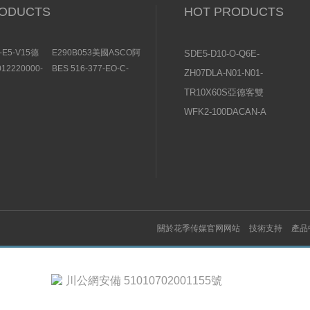
ODUCTS
HOT PRODUCTS
-E5-V15德
E290B053美國ASCO阿
SDE5-D10-O-Q6E-
福超聲波傳感
斯卡氣控式角座閥290係
P-KFESTO費斯托壓
012220000-
BES 516-377-EO-C-
ZH07DLA-N01-N01-
列
國薩姆森
PU-10BALLUFF接近開
力傳感器操作說明
N01日本SMC真空發
壓力調節器的
關產品示意圖
TR10X60S亞德客雙
生器使用說明書
軸氣缸常見問題及原
WFK2-100DACAN-A
因分析
喜開理CKD流量傳感
器設置說明及注意事
項
關於花季传媒官网网站
技術支持
產品
川公網安備 51010702001155號