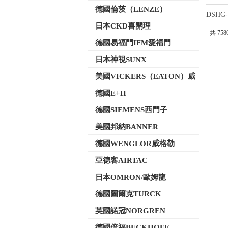
德國倫茨（LENZE）
DSHG-
日本CKD喜開理
共 758
德國易福門IFM愛福門
日本神視SUNX
美國VICKERS（EATON）威
格士
德國E+H
德國SIEMENS西門子
美國邦納BANNER
德國WENGLOR威格勒
亞德客AIRTAC
日本OMRON/歐姆龍
德國圖爾克TURCK
英國諾冠NORGREN
德國倍福BECKHOFF