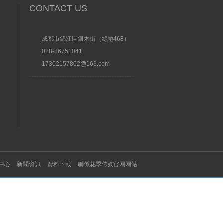
CONTACT US
成都市錦江區銀木街（綠地468）
028-86751041
17302157802@163.com
中心
新聞資訊
資料下載
聯係花季传媒官网网站