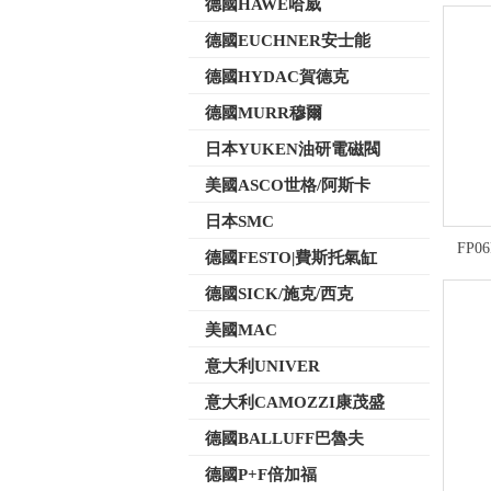
德國HAWE哈威
德國EUCHNER安士能
德國HYDAC賀德克
德國MURR穆爾
日本YUKEN油研電磁閥
美國ASCO世格/阿斯卡
日本SMC
FP0
德國FESTO|費斯托氣缸
德國SICK/施克/西克
美國MAC
意大利UNIVER
意大利CAMOZZI康茂盛
德國BALLUFF巴魯夫
德國P+F倍加福