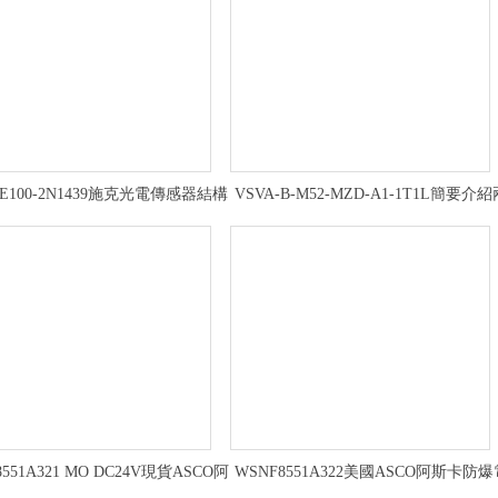
WE100-2N1439施克光電傳感器結構
VSVA-B-M52-MZD-A1-1T1L簡要介紹
與分類
位五通FESTO電磁閥
8551A321 MO DC24V現貨ASCO阿
WSNF8551A322美國ASCO阿斯卡防爆
斯卡雙隔室防爆電磁閥
磁閥複位