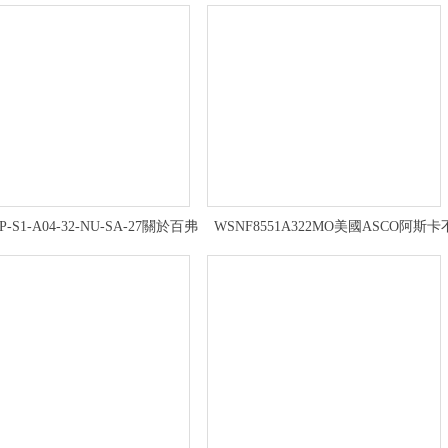
6P-S1-A04-32-NU-SA-27關於百弗
WSNF8551A322MO美國ASCO阿斯卡
BIFOLD電磁閥的選擇優勢
鏽鋼電磁閥用戶須知