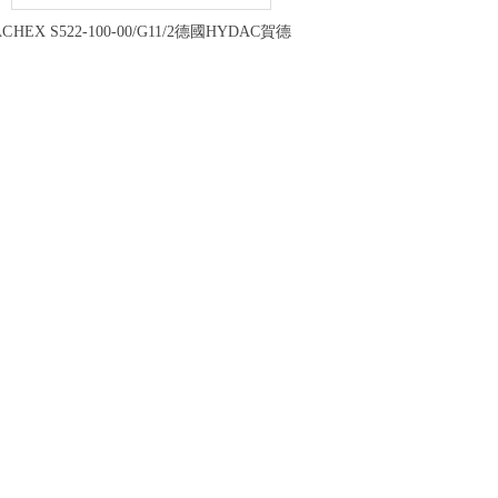
AC
HEX S522-100-00/G11/2德國HYDAC賀德
克板式冷熱交換器