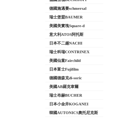
德國施邁賽schmersal
瑞士堡盟BAUMER
美國美實塊Square-d
意大利ATOS阿托斯
日本不二越NACHI
瑞士科瑞CONTRINEX
美國仙童Fairchild
日本富士Fujifilm
德國德森克di-soric
美國AB羅克韋爾
瑞士布赫BUCHER
日本小金井KOGANEI
韓國AUTONICS奧托尼克斯