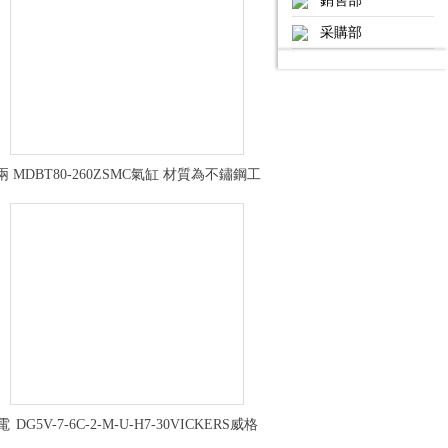
銷售部
采購部
兩
MDBT80-260ZSMC氣缸 材質為不鏽鋼工
作距離
電
DG5V-7-6C-2-M-U-H7-30VICKERS威格
士比例換向閥正常工作