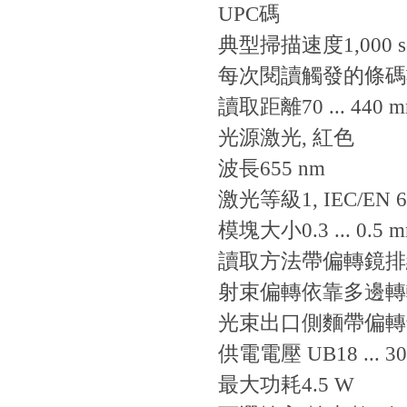
UPC碼
典型掃描速度
1,000 s
每次閱讀觸發的條碼數
讀取距離
70 ... 440 
光源
激光, 紅色
波長
655 nm
激光等級
1, IEC/EN 
模塊大小
0.3 ... 0.5 
讀取方法
帶偏轉鏡排
射束偏轉
依靠多邊轉
光束出口
側麵帶偏轉
供電電壓 UB
18 ... 3
最大功耗
4.5 W