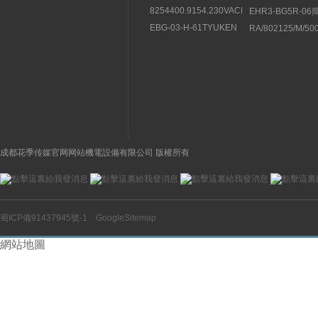
8254400.9154.230VACBUSCHJOST
EHR3-BG5R-0
直動式電磁閥結構分析
紹豐興TOYOOKI
EBG-03-H-61TYUKEN
RA/802125/M/5
流閥
液壓控製閥的特征
NORGREN諾冠
缸
成都花季传媒官网网站機電設備有限公司 版權所有
蜀ICP備91437945號-1
GoogleSitemap
網站地圖