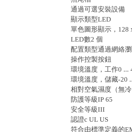
通過可選安裝設備
顯示類型
LED
單色圖形顯示，128 
LED數
2 個
配置類型
通過網絡瀏
操作控製
按鈕
環境溫度，工作
0 ...
環境溫度，儲藏
-20 .
相對空氣濕度（無冷
防護等級
IP 65
安全等級
III
認證
c UL US
符合由標準定義的E