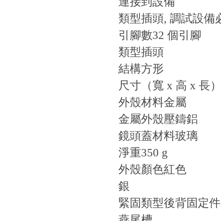
連接到設備
類型
插頭, 調試設備必
引腳數
32 個引腳
類型
插頭
結構
方形
尺寸（寬 x 高 x 長
外殼材料
金屬
金屬外殼
壓鑄鋁
鏡頭蓋材料
玻璃
淨重
350 g
外殼顏色
紅色
銀
緊固類型
後背固定件
燕尾槽