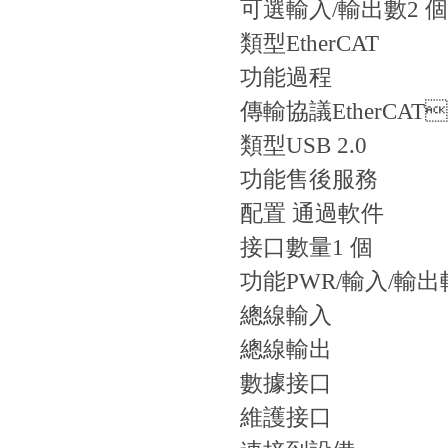
可選輸入/輸出數
2 個
類型
EtherCAT
功能
過程
傳輸協議
EtherCA
類型
USB 2.0
功能
售後服務
配置 通過軟件
接口數量
1 個
功能
PWR/輸入/輸
總線輸入
總線輸出
數據接口
維護接口