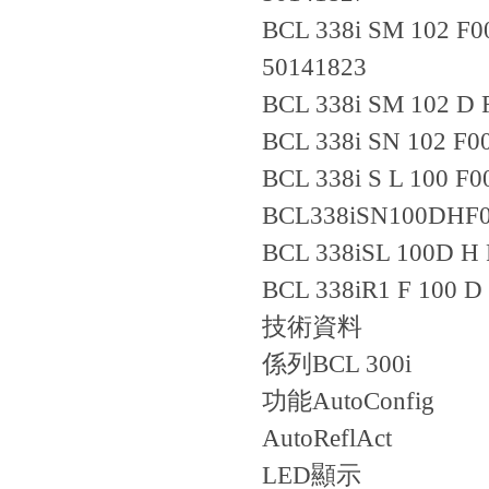
BCL 338i SM 102 F0
50141823
BCL 338i SM 102 D 
BCL 338i SN 102 F0
BCL 338i S L 100 F0
BCL338iSN100DHF
BCL 338iSL 100D H 
BCL 338iR1 F 100 D
技術資料
係列
BCL 300i
功能
AutoConfig
AutoReflAct
LED顯示