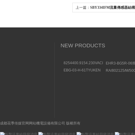
上一篇：
SBY334IFM流量傳感器結
NEW PRODUCTS
8254400.9154.230VACBUSCHJOST
EHR3-BG5R-0
直動式電磁閥結構分析
紹豐興TOYOOKI
EBG-03-H-61TYUKEN
RA/802125/M/5
流閥
液壓控製閥的特征
NORGREN諾冠
缸
成都花季传媒官网网站機電設備有限公司 版權所有