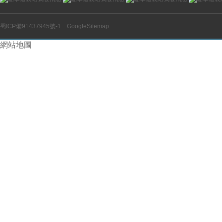
蜀ICP備91437945號-1
GoogleSitemap
網站地圖