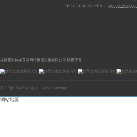
直動式電磁閥結構分析
紹豐興TOYOOKI
EBG-03-H-61TYUKEN
RA/802125/M/5
流閥
液壓控製閥的特征
NORGREN諾冠
缸
成都花季传媒官网网站機電設備有限公司 版權所有
蜀ICP備91437945號-1
GoogleSitemap
網站地圖