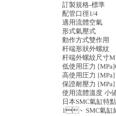
訂製規格
-
標準
配管口徑
1/4
適用流體
空氣
形式
氣壓式
動作方式
雙作用
杆端形狀
外螺紋
杆端外螺紋尺寸
M
低使用圧力 [MPa]
高使用圧力 [MPa]
保證耐壓力 [MPa]
使用流體溫度 小値 
日本SMC氣缸特
1、SMC氣缸結