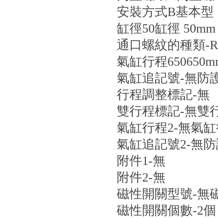
安裝方式
B
基本型
缸徑
50
缸徑 50mm
通口螺紋的種類
-
R
氣缸行程
650
650m
氣缸追記號
-
無防
行程調整標記
-
無
雙行程標記
-
無雙
氣缸行程2
-
無氣缸
氣缸追記號2
-
無防
附件1
-
無
附件2
-
無
磁性開關型號
-
無
磁性開關個數
-
2個